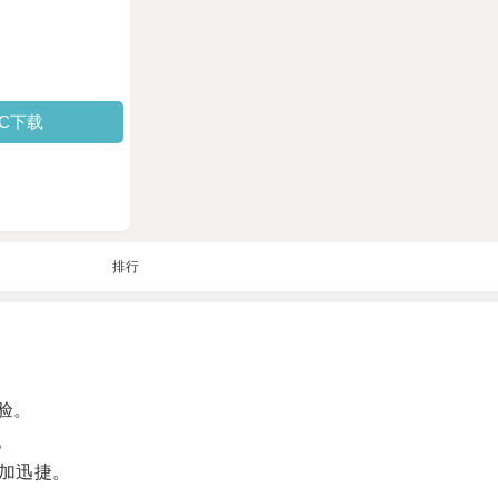
PC下载
排行
验。
。
加迅捷。