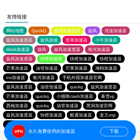
友情链接
网站地图
QuickQ
旋风加速度器
旋风
优途加速器
旋风加速度器
旋风加速
坚果加速器
小牛加速器
tiktok加速器
旋风
旋风加速度器
银河加速器
旋风加速度器
快橙加速器
快橙加速器
快橙加速器
芒果加速器
油管加速器
芒果加速器
海鸥加速器
ins加速器
银河加速器
手机外国加速器官网
旋风加速度器
油管加速器
quickq
旋风加速度器
芒果加速器
quickq
小猫咪ciash加速器
暴雪vp
西柚加速器
quickq
油管加速器
黑洞加速官网
旋风加速度器
快橙加速器
酷通加速器
老王vnp
小猫咪ciash加速器
黑洞加速官网
油管加速器
永久免费使用的加速器
下载