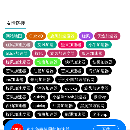
友情链接
网站地图
QuickQ
旋风加速度器
旋风
优途加速器
旋风加速度器
旋风加速
坚果加速器
小牛加速器
tiktok加速器
旋风
旋风加速度器
银河加速器
旋风加速度器
快橙加速器
快橙加速器
快橙加速器
芒果加速器
油管加速器
芒果加速器
海鸥加速器
ins加速器
银河加速器
手机外国加速器官网
旋风加速度器
油管加速器
quickq
旋风加速度器
芒果加速器
quickq
小猫咪ciash加速器
暴雪vp
西柚加速器
quickq
油管加速器
黑洞加速官网
旋风加速度器
快橙加速器
酷通加速器
老王vnp
小猫咪ciash加速器
黑洞加速官网
油管加速器
永久免费使用的加速器
下载