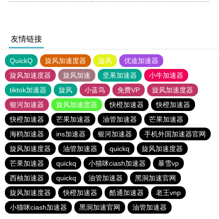
友情链接
QuickQ
旋风加速度器
旋风
优途加速器
旋风加速度器
旋风加速
坚果加速器
小牛加速器
tiktok加速器
旋风
小蓝鸟
免费VP
旋风加速度器
银河加速器
旋风加速度器
快橙加速器
快橙加速器
快橙加速器
芒果加速器
油管加速器
芒果加速器
海鸥加速器
ins加速器
银河加速器
手机外国加速器官网
旋风加速度器
油管加速器
quickq
旋风加速度器
芒果加速器
quickq
小猫咪ciash加速器
暴雪vp
西柚加速器
quickq
油管加速器
黑洞加速官网
旋风加速度器
快橙加速器
酷通加速器
老王vnp
小猫咪ciash加速器
黑洞加速官网
油管加速器