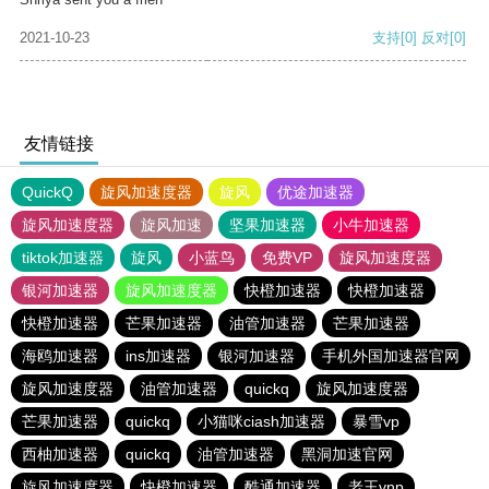
2021-10-23
支持
[0]
反对
[0]
友情链接
QuickQ
旋风加速度器
旋风
优途加速器
旋风加速度器
旋风加速
坚果加速器
小牛加速器
tiktok加速器
旋风
小蓝鸟
免费VP
旋风加速度器
银河加速器
旋风加速度器
快橙加速器
快橙加速器
快橙加速器
芒果加速器
油管加速器
芒果加速器
海鸥加速器
ins加速器
银河加速器
手机外国加速器官网
旋风加速度器
油管加速器
quickq
旋风加速度器
芒果加速器
quickq
小猫咪ciash加速器
暴雪vp
西柚加速器
quickq
油管加速器
黑洞加速官网
旋风加速度器
快橙加速器
酷通加速器
老王vnp