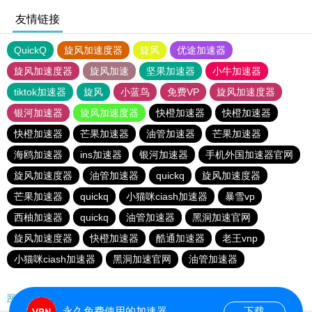
友情链接
QuickQ
旋风加速度器
旋风
优途加速器
旋风加速度器
旋风加速
坚果加速器
小牛加速器
tiktok加速器
旋风
小蓝鸟
免费VP
旋风加速度器
银河加速器
旋风加速度器
快橙加速器
快橙加速器
快橙加速器
芒果加速器
油管加速器
芒果加速器
海鸥加速器
ins加速器
银河加速器
手机外国加速器官网
旋风加速度器
油管加速器
quickq
旋风加速度器
芒果加速器
quickq
小猫咪ciash加速器
暴雪vp
西柚加速器
quickq
油管加速器
黑洞加速官网
旋风加速度器
快橙加速器
酷通加速器
老王vnp
小猫咪ciash加速器
黑洞加速官网
油管加速器
网站地图
永久免费使用的加速器
下载