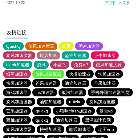
2021-10-23
支持
[0]
反对
[0]
友情链接
QuickQ
旋风加速度器
旋风
优途加速器
旋风加速度器
旋风加速
坚果加速器
小牛加速器
tiktok加速器
旋风
小蓝鸟
免费VP
旋风加速度器
银河加速器
旋风加速度器
快橙加速器
快橙加速器
快橙加速器
芒果加速器
油管加速器
芒果加速器
海鸥加速器
ins加速器
银河加速器
手机外国加速器官网
旋风加速度器
油管加速器
quickq
旋风加速度器
芒果加速器
quickq
小猫咪ciash加速器
暴雪vp
西柚加速器
quickq
油管加速器
黑洞加速官网
旋风加速度器
快橙加速器
酷通加速器
老王vnp