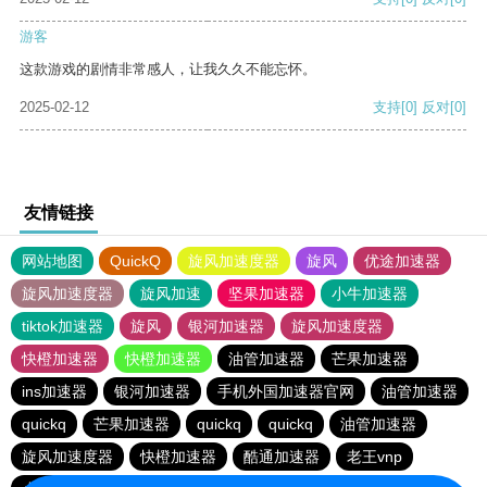
游客
这款游戏的剧情非常感人，让我久久不能忘怀。
2025-02-12
支持
[0]
反对
[0]
友情链接
网站地图
QuickQ
旋风加速度器
旋风
优途加速器
旋风加速度器
旋风加速
坚果加速器
小牛加速器
tiktok加速器
旋风
银河加速器
旋风加速度器
快橙加速器
快橙加速器
油管加速器
芒果加速器
ins加速器
银河加速器
手机外国加速器官网
油管加速器
quickq
芒果加速器
quickq
quickq
油管加速器
旋风加速度器
快橙加速器
酷通加速器
老王vnp