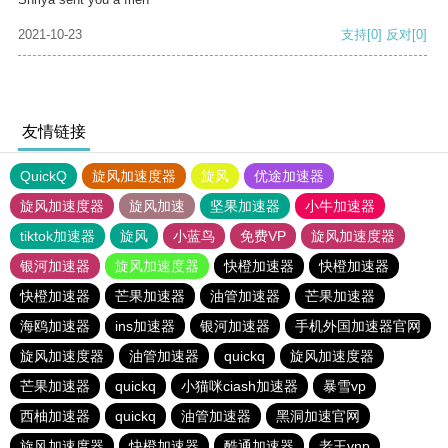
2021-10-23
支持
[0]
反对
[0]
友情链接
QuickQ
旋风加速度器
旋风
优途加速器
旋风加速度器
旋风加速
坚果加速器
小牛加速器
tiktok加速器
旋风
小蓝鸟
免费VP
旋风加速度器
银河加速器
旋风加速度器
快橙加速器
快橙加速器
快橙加速器
芒果加速器
油管加速器
芒果加速器
海鸥加速器
ins加速器
银河加速器
手机外国加速器官网
旋风加速度器
油管加速器
quickq
旋风加速度器
芒果加速器
quickq
小猫咪ciash加速器
暴雪vp
西柚加速器
quickq
油管加速器
黑洞加速官网
旋风加速度器
快橙加速器
酷通加速器
老王vnp